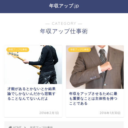
年収アップ.jp
― CATEGORY ―
年収アップ仕事術
年収アップ仕事術
年収アップ仕事術
才能があるとかないとか結果
年収をアップさせるために最
論でしかないんだから悲観す
も重要なことは主体性を持つ
ることなんてないんだよ
ことである
2016年2月1日
2016年1月30日
HOME
年収アップ仕事術